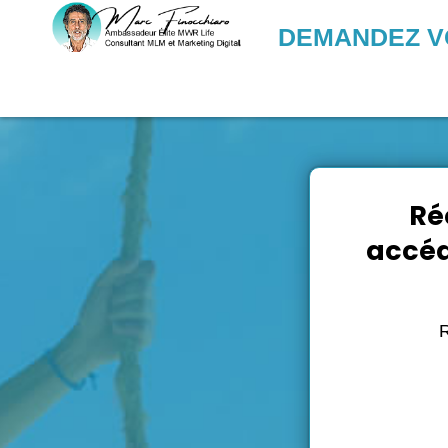
DEMANDEZ VO
Ré
accéd
R