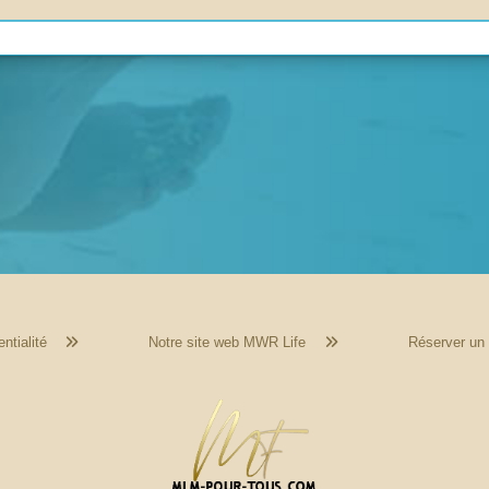
ntialité
Notre site web MWR Life
Réserver un 